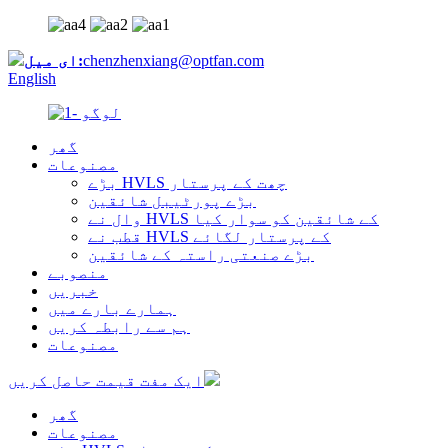
chenzhenxiang@optfan.com
ای میل:
English
گھر
مصنوعات
بڑے HVLS چھت کے پرستار
بڑے پورٹیبل شائقین
وال نے HVLS کے شائقین کو سوار کیا
قطب نے HVLS کے پرستار لگائے
بڑے صنعتی راستہ کے شائقین
منصوبے
خبریں
ہمارے بارے میں
ہم سے رابطہ کریں
مصنوعات
ایک مفت قیمت حاصل کریں
گھر
مصنوعات