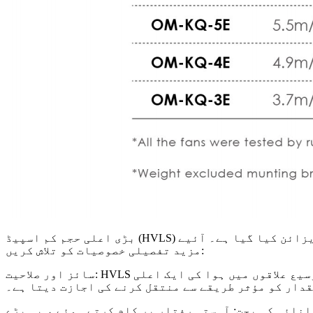
بڑی اعلی حجم کم اسپیڈ (HVLS) کے شائقین ایک قسم کی چھت کے پرستار ہیں جو ایک سست رفتار سے کافی مقدار میں ہوا کو گردش کرنے کے لئے ڈیزائن کیا گیا ہے۔ آئیے
مزید تفصیلی خصوصیات کو تلاش کریں:
سائز اور صلاحیت: HVLS کے شائقین عام طور پر وسیع ہوتے ہیں ، جس میں بلیڈ کے دور 10 سے 24 فٹ تک ہوتے ہیں۔ ان کا بڑا سائز انہیں وسیع علاقوں میں ہوا کی ایک اعلی
دار کو مؤثر طریقے سے منتقل کرنے کی اجازت دیتا ہے۔
ی کی بچت: آہستہ رفتار پر کام کرتے ہوئے ، یہ بڑے HVLS شائقین کم توانائی کا استعمال کرتے ہیں جس سے انہیں ٹھنڈک اور وینٹیلیٹ کرنے کے لئے معاشی حل