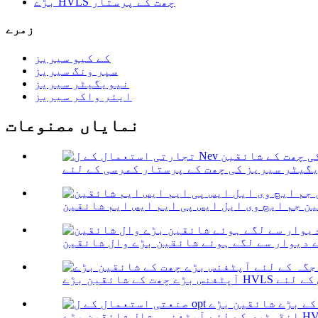
بڑے HVLS چھت کے پرستار
زمرے
کے کیو سیریز
سپر ونگ سیریز
نیویگیٹر سیریز
ایئر واکر سیریز
نمایاں مصنوعات
ن جم ایچ وی ایل ایس پی ایم ایس ایم شائقین
 دیوار سے لگے ہوئے شائقین بڑے وال شائقین