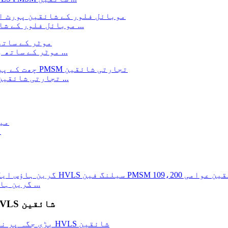
آپٹفنس نئے بڑے HVLS موبائل فلور کے شائقین پورٹیبل شائقین ...
HI کے لئے PMSM موٹر کے ساتھ بڑے صنعتی شائقین کو آپٹفنس ...
پبل کے لئے 12 فٹ HVLS چھت کے پرستار PMSM تجارتی شائقین ...
6
گرین ہاؤس ایگزسٹ فین کے لئے معروف کارخانہ دار - 1 ...
بڑی جگہ کے لئے آپٹفنس بڑے چھت کے شائقین بڑے HVLS شائقین