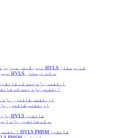
نیویگیٹر سیریز کی چھت کے پرستار کمرسی کے لئے HVLS کے پرستار ...
آپٹفنس بڑے چھت کے شائقی
اوپٹفنس طاقتور بڑے
آپٹفنس بڑے چھت کے شائقین بڑے HVLS کے شائقین بڑے ایس کے لئے ...
انڈسٹری کے لئے آپٹفنس وشال شائقین بڑے HVLS PMSM شائقین ...