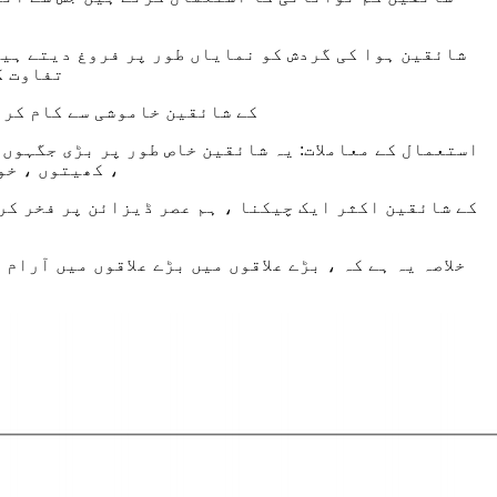
تفاوت ک
شور کی سطح: متاثر کن طور پر ، ان کے بڑے سائز کے باو
استعمال کے معاملات: یہ شائقین خاص طور پر بڑی جگہوں
، کھیتوں ، خو
خلاصہ یہ ہے کہ ، بڑے علاقوں میں بڑے علاقوں میں آرا