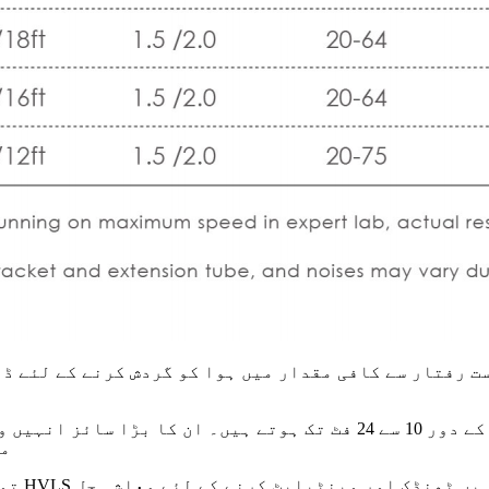
مق
توانائ