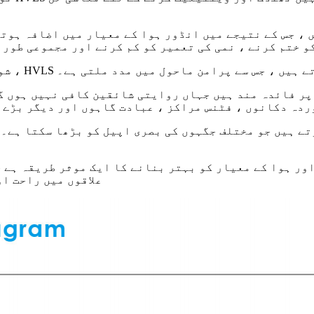
و ختم کرنے ، نمی کی تعمیر کو کم کرنے اور مجموعی طور 
جود ، HVLS کے شائقین خاموشی سے کام کرتے ہیں ، جس سے پرامن ماحول میں مدد ملتی ہے۔
 پر فائدہ مند ہیں جہاں روایتی شائقین کافی نہیں ہوں 
ردہ دکانوں ، فٹنس مراکز ، عبادت گاہوں اور دیگر بڑے ا
م اور ہوا کے معیار کو بہتر بنانے کا ایک موثر طریقہ ہ
علاقوں میں راحت ا