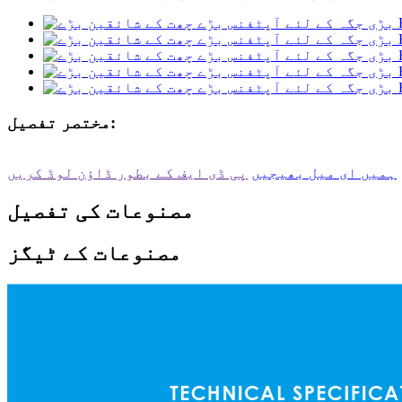
مختصر تفصیل:
ہمیں ای میل بھیجیں
پی ڈی ایف کے بطور ڈاؤن لوڈ کریں
مصنوعات کی تفصیل
مصنوعات کے ٹیگز