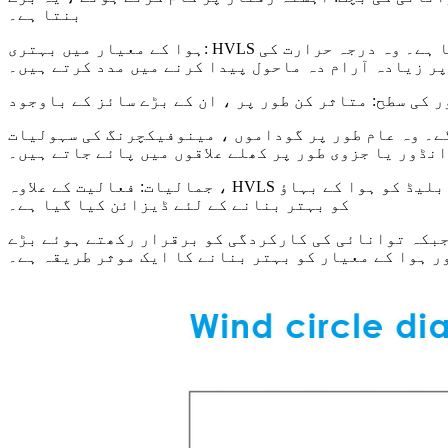
بنتا ہے۔
ہوا کے معیار میں بہتری: HVLS شائقین ہوا کی گردش کو نمایاں طور پر فروغ دیتے ہیں ، جس کے نتیجے میں انڈور ہوا کے معیار میں اضافہ ہوتا ہے۔ وہ درجہ حرارت کی
پر زیادہ آرام دہ ماحول پیدا کرنے میں مدد کرتے ہیں۔
گے۔ وہ عام طور پر گوداموں ، مینوفیکچرنگ کی سہولیات
نڈور یا جزوی طور پر کھلے علاقوں میں پائے جاتے ہیں۔
جمالیات: فعالیت کے علاوہ ، HVLS کے شائقین اکثر ایک چیکنا ، ہم عصر ڈیزائن پر فخر کرتے ہیں جو مختلف جگہوں کی بصری اپیل کو بڑھا سکتا ہے۔ بلیڈ کو ہوا کے بہاؤ
کو بہتر بنانے کے لئے ڈیزائن کیا گیا ہے۔
ے جبکہ توانائی کی کارکردگی کو برقرار رکھتے ہوئے بڑے
ور ہوا کے معیار کو بہتر بنانے کا ایک موثر طریقہ ہے۔