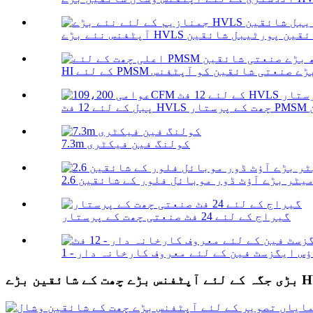
7.3m کولنگ فین فیکٹری
2. میٹر بڑے آؤٹ ڈور موبائل فلور کے شائقین
گیراج کے لئے 24 فٹ صنعتی چھت کے پرستار