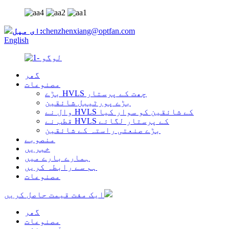
chenzhenxiang@optfan.com
ای میل:
English
گھر
مصنوعات
بڑے HVLS چھت کے پرستار
بڑے پورٹیبل شائقین
وال نے HVLS کے شائقین کو سوار کیا
قطب نے HVLS کے پرستار لگائے
بڑے صنعتی راستہ کے شائقین
منصوبے
خبریں
ہمارے بارے میں
ہم سے رابطہ کریں
مصنوعات
ایک مفت قیمت حاصل کریں
گھر
مصنوعات