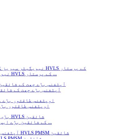
نیویگیٹر سیریز کی چھت کے پرستار کمرسی کے لئے HVLS کے پرستار ...
آپٹفنس بڑے چھت کے شائقی
اوپٹفنس طاقتور بڑے
آپٹفنس بڑے چھت کے شائقین بڑے HVLS کے شائقین بڑے ایس کے لئے ...
انڈسٹری کے لئے آپٹفنس وشال شائقین بڑے HVLS PMSM شائقین ...