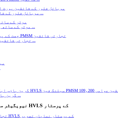
آپٹفنس نئے بڑے HVLS موبائل فلور کے شائقین پورٹیبل شائقین ...
HI کے لئے PMSM موٹر کے ساتھ بڑے صنعتی شائقین کو آپٹفنس ...
پبل کے لئے 12 فٹ HVLS چھت کے پرستار PMSM تجارتی شائقین ...
6
گرین ہاؤس ایگزسٹ فین کے لئے معروف کارخانہ دار - 1 ...
تجارتی استعمال کے ل Nev نیویگیٹر سیریز کی چھت کے شائقین HVLS کے پرستار