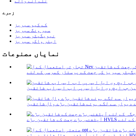
نئے آنے والے
زمرے
کے کیو سیریز
سپر ونگ سیریز
نیویگیٹر سیریز
ایئر واکر سیریز
نمایاں مصنوعات
ن جم ایچ وی ایل ایس پی ایم ایس ایم شائقین
 دیوار سے لگے ہوئے شائقین بڑے وال شائقین