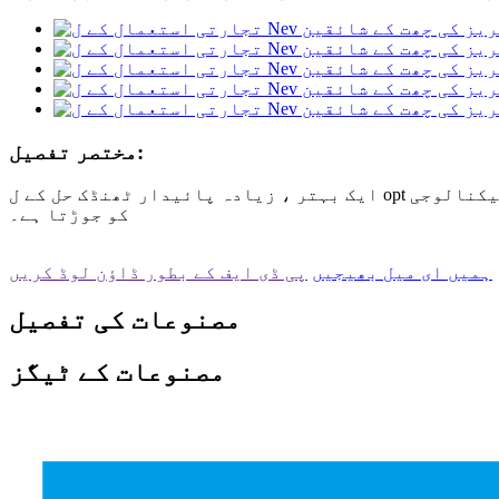
مختصر تفصیل:
ایک بہتر ، زیادہ پائیدار ٹھنڈک حل کے ل opt اوپٹفنس نیویگیٹر سیریز کی چھت کے شائقین میں اپ گریڈ کریں جو غیر معمولی توانائی کی بچت کے ساتھ جدید ٹیکنالوجی
کو جوڑتا ہے۔
ہمیں ای میل بھیجیں
پی ڈی ایف کے بطور ڈاؤن لوڈ کریں
مصنوعات کی تفصیل
مصنوعات کے ٹیگز