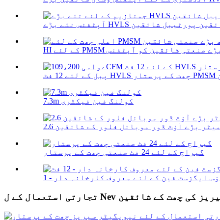
7.3m کولنگ فین فیکٹری
2. میٹر بڑے آؤٹ ڈور موبائل فلور کے شائقین
گیراج کے لئے 24 فٹ صنعتی چھت کے پرستار